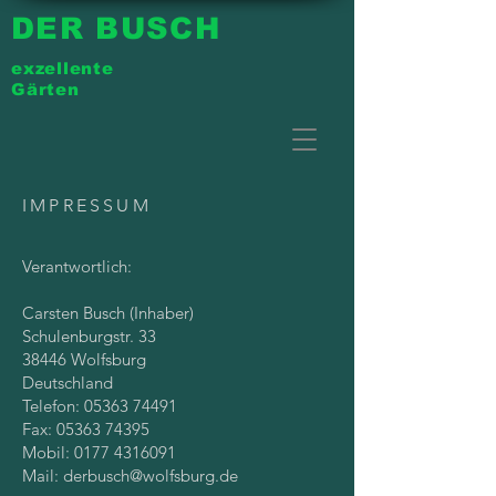
DER BUSCH
exzellente
Gärten
IMPRESSUM
Verantwortlich:
Carsten Busch (Inhaber)
Schulenburgstr. 33
38446 Wolfsburg
Deutschland
Telefon:
05363 74491
Fax:
05363 74395
Mobil:
0177 4316091
Mail:
derbusch@wolfsburg.de