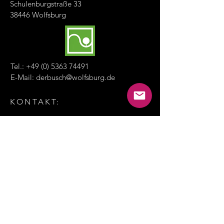
Schulenburgstraße 33
38446 Wolfsburg
Tel.:
+49 (0) 5363 74491
E-Mail:
derbusch@wolfsburg.de
KONTAKT:
Namen eingeben
E-Mail eingeben
Nachricht eingeben